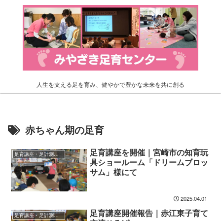
人生を支える足を育み、健やかで豊かな未来を共に創る
赤ちゃん期の足育
足育講座を開催｜宮崎市の知育玩
足育講座・足計測会の報告
具ショールーム「ドリームブロッ
サム」様にて
2025.04.01
足育講座開催報告｜赤江東子育て
足育講座・足計測会の報告