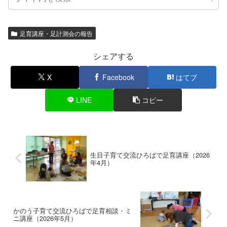
足育講座・足計測会の報告
シェアする
X
Facebook
はてブ
LINE
コピー
生目子育て交流ひろばで足育講座（2026
年4月）
かのう子育て交流ひろばで足育相談・ミ
ニ講座（2026年5月）