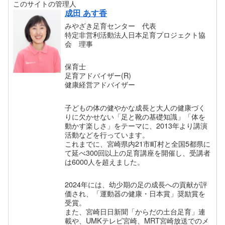
このサイトの管理人
成田 あす香
みやざき足育センター 代表
特定非営利活動法人日本足育プロジェクト協
会 理事
保育士
足育アドバイザー(R)
健康経営アドバイザー
子どもの体の健やかな成長と大人の健康づく
りに欠かせない「足と靴の基礎知識」「体を
動かす楽しさ」をテーマに、2013年より講演
活動などを行っています。
これまでに、宮崎県内21市町村と全国5都県に
て延べ300回以上の足育講座を開催し、受講者
は6000人を超えました。
2024年には、幼少期の足の成長への貢献が評
価され、「運動器の健康・日本賞」奨励賞を
受賞。
また、宮崎日日新聞「からだの土台足育」連
載や、UMKテレビ宮崎、MRT宮崎放送でのメ