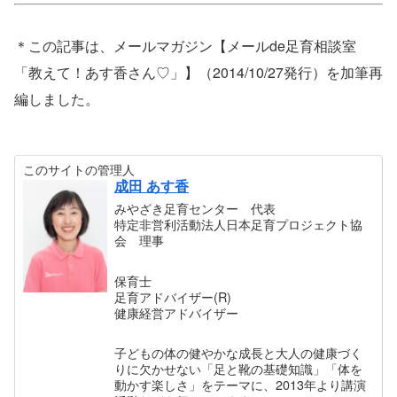
＊この記事は、メールマガジン【メールde足育相談室
「教えて！あす香さん♡」】（2014/10/27発行）を加筆再
編しました。
このサイトの管理人
成田 あす香
みやざき足育センター 代表
特定非営利活動法人日本足育プロジェクト協
会 理事
保育士
足育アドバイザー(R)
健康経営アドバイザー
子どもの体の健やかな成長と大人の健康づく
りに欠かせない「足と靴の基礎知識」「体を
動かす楽しさ」をテーマに、2013年より講演