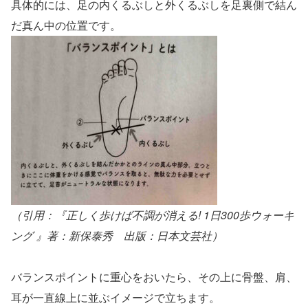
具体的には、足の内くるぶしと外くるぶしを足裏側で結ん
だ真ん中の位置です。
（引用：『正しく歩けば不調が消える! 1日300歩ウォーキ
ング 』著：新保泰秀 出版：日本文芸社）
バランスポイントに重心をおいたら、その上に骨盤、肩、
耳が一直線上に並ぶイメージで立ちます。