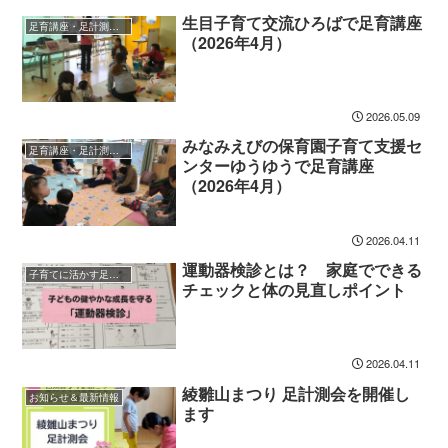
生目子育て交流ひろばで足育講座
足育講座・足計測会の報告
（2026年4月）
2026.05.09
みなみえびの保育園子育て支援セ
足育講座・足計測会の報告
ンターゆうゆうで足育講座
（2026年4月）
2026.04.11
運動器検診とは？ 家庭でできる
子育てに活かす足育ガイド
チェックと体の見直しポイント
2026.04.11
綾雛山まつり 足計測会を開催し
お知らせ＆最新情報
ます